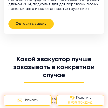
длиной 20 м, подходит для для перевозки любых
легковых авто и малотоннажных грузовиков
Оставить заявку
Какой эвакуатор лучше
заказывать в конкретном
случае
Позвонить
Выбор конкретной модели эвакуатора будет зависеть
Написать
8 (929) 990-22-62
преимущественно от следующих факторов: