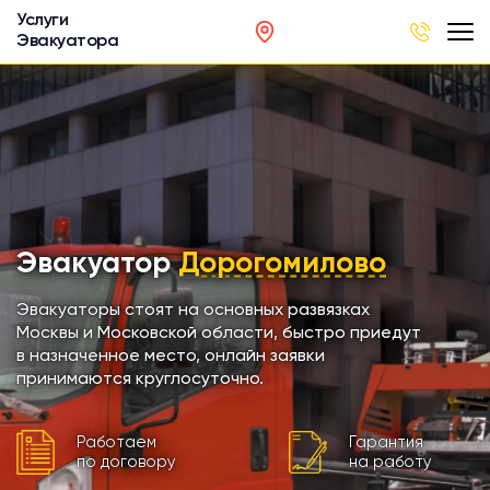
Услуги
Эвакуатора
род
в
р
сов
Эвакуатор
Дорогомилово
автобусов
Эвакуаторы стоят на основных развязках
Москвы и Московской области, быстро приедут
в назначенное место, онлайн заявки
кинга
принимаются круглосуточно.
хники
Работаем
Гарантия
по договору
на работу