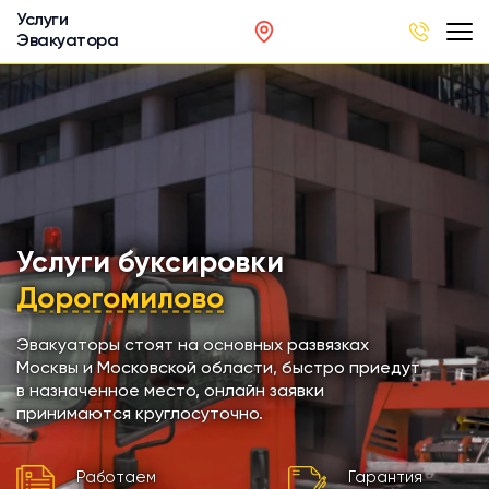
Услуги
Эвакуатора
род
в
р
сов
Услуги буксировки
Дорогомилово
автобусов
Эвакуаторы стоят на основных развязках
Москвы и Московской области, быстро приедут
кинга
в назначенное место, онлайн заявки
принимаются круглосуточно.
хники
Работаем
Гарантия