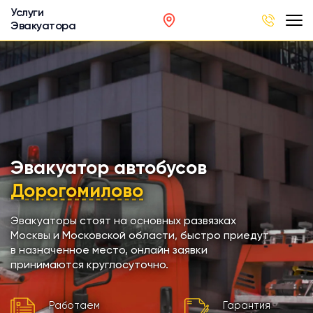
Услуги
Эвакуатора
род
в
р
сов
Эвакуатор автобусов
Дорогомилово
автобусов
Эвакуаторы стоят на основных развязках
Москвы и Московской области, быстро приедут
кинга
в назначенное место, онлайн заявки
принимаются круглосуточно.
хники
Работаем
Гарантия